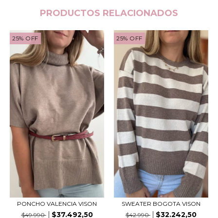
PRODUCTOS RELACIONADOS
25
%
OFF
25
%
OFF
PONCHO VALENCIA VISON
SWEATER BOGOTA VISON
$37.492,50
$32.242,50
$49.990
$42.990