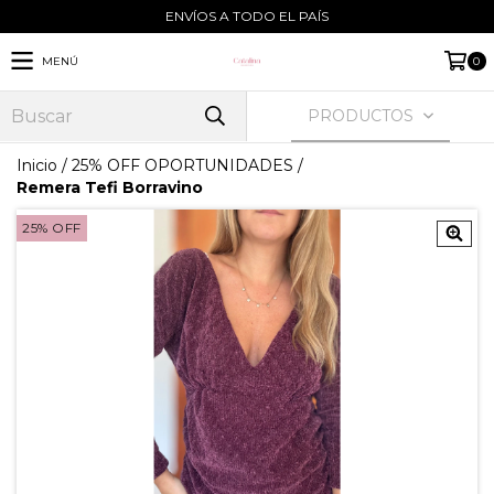
ENVÍOS A TODO EL PAÍS
MENÚ
0
PRODUCTOS
Inicio
/
25% OFF OPORTUNIDADES
/
Remera Tefi Borravino
25
%
OFF