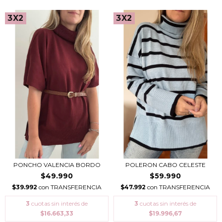
3X2
3X2
PONCHO VALENCIA BORDO
POLERON CABO CELESTE
$49.990
$59.990
$39.992
con
TRANSFERENCIA
$47.992
con
TRANSFERENCIA
3
cuotas sin interés de
3
cuotas sin interés de
$16.663,33
$19.996,67