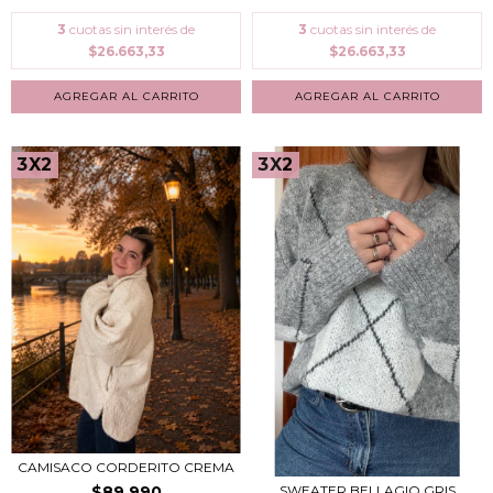
3
cuotas sin interés de
3
cuotas sin interés de
$26.663,33
$26.663,33
3X2
3X2
CAMISACO CORDERITO CREMA
$89.990
SWEATER BELLAGIO GRIS