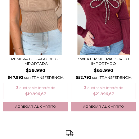
REMERA CHICAGO BEIGE
SWEATER SIBERIA BORDO
IMPORTADA
IMPORTADO
$59.990
$65.990
$47.992
con
TRANSFERENCIA
$52.792
con
TRANSFERENCIA
3
cuotas sin interés de
3
cuotas sin interés de
$19.996,67
$21.996,67
AGREGAR AL CARRITO