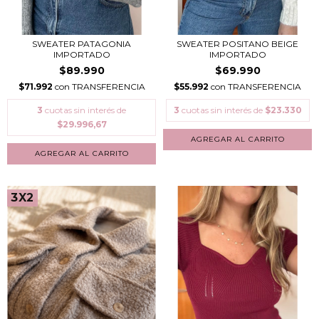
SWEATER PATAGONIA
SWEATER POSITANO BEIGE
IMPORTADO
IMPORTADO
$89.990
$69.990
$71.992
con
TRANSFERENCIA
$55.992
con
TRANSFERENCIA
3
cuotas sin interés de
3
cuotas sin interés de
$23.330
$29.996,67
3X2