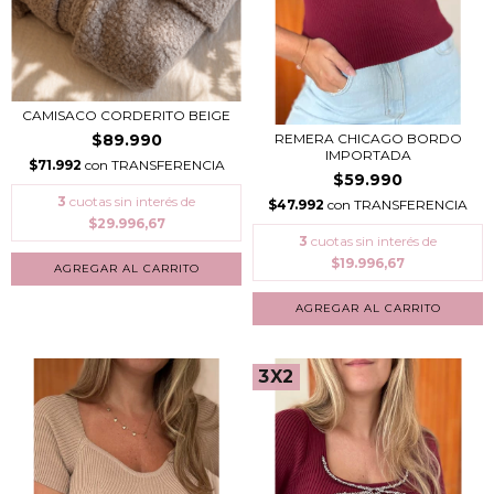
CAMISACO CORDERITO BEIGE
$89.990
REMERA CHICAGO BORDO
IMPORTADA
$71.992
con
TRANSFERENCIA
$59.990
3
cuotas sin interés de
$47.992
con
TRANSFERENCIA
$29.996,67
3
cuotas sin interés de
$19.996,67
AGREGAR AL CARRITO
3X2