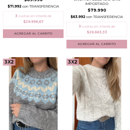
IMPORTADO
$71.992
con
TRANSFERENCIA
$79.990
3
cuotas sin interés de
$63.992
con
TRANSFERENCIA
$29.996,67
3
cuotas sin interés de
$26.663,33
3X2
3X2